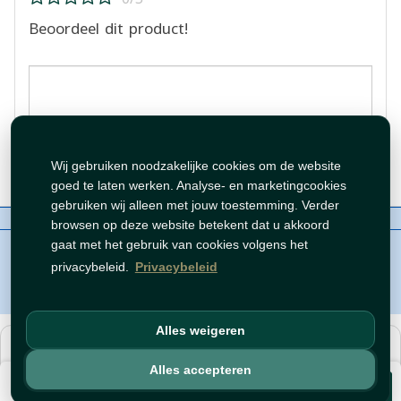
Beoordeel dit product!
Beoordeling plaatsen
Wij gebruiken noodzakelijke cookies om de website
goed te laten werken. Analyse- en marketingcookies
gebruiken wij alleen met jouw toestemming. Verder
Over ons
Contact
Beleid
WhatsAppen
browsen op deze website betekent dat u akkoord
auteursrechten©
Tawfeer 2018-2026
gaat met het gebruik van cookies volgens het
privacybeleid.
Privacybeleid
Alles weigeren
هذا متجر جملة. الأسعار وميزات الشراء متاحة فقط للحسابات
المسجّلة
والمفعّلة
.
Alles accepteren
€ 2,99
افتح حساب
أو
سجّل دخول
.
Voeg toe