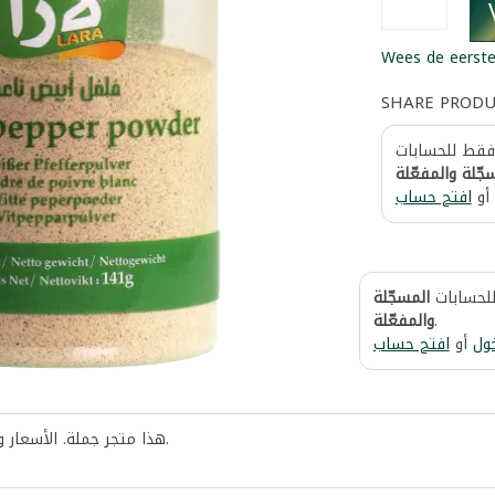
Wees de eerste
SHARE PROD
 فقط للحسابات
جّلة والمفعّلة
أو
افتح حساب
للحسابات
المسجّلة
والمفعّلة
.
ول
أو
افتح حساب
هذا متجر جملة. الأسعار 
.