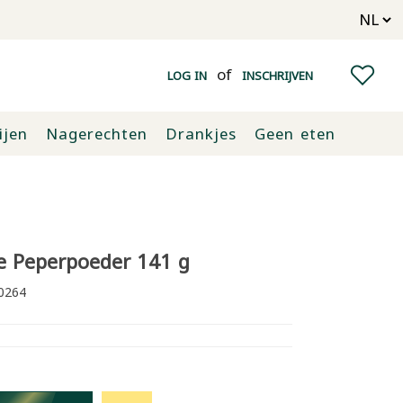
of
LOG IN
INSCHRIJVEN
ijen
Nagerechten
Drankjes
Geen eten
e Peperpoeder 141 g
0264