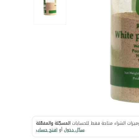
وميزات الشراء متاحة فقط للحسابات
المسجّلة والمفعّلة
افتح حساب
أو
سجّل دخول
.