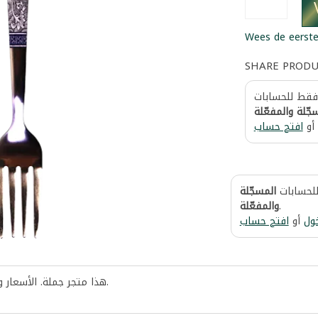
Wees de eerste
SHARE PROD
 فقط للحسابات
جّلة والمفعّلة
أو
افتح حساب
للحسابات
المسجّلة
والمفعّلة
.
ول
أو
افتح حساب
هذا متجر جملة. الأسعار 
.