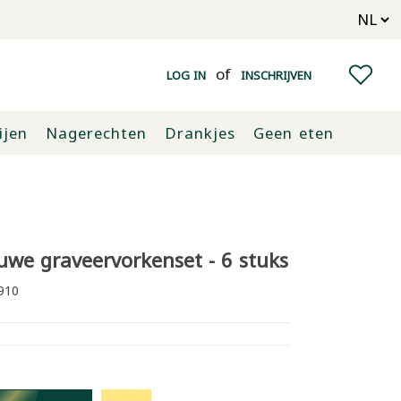
of
LOG IN
INSCHRIJVEN
ijen
Nagerechten
Drankjes
Geen eten
uwe graveervorkenset - 6 stuks
910