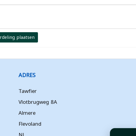
rdeling plaatsen
ADRES
Tawfier
Vlotbrugweg 8A
Almere
Flevoland
NL