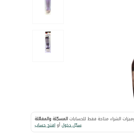
وميزات الشراء متاحة فقط للحسابات
المسجّلة والمفعّلة
افتح حساب
أو
سجّل دخول
.