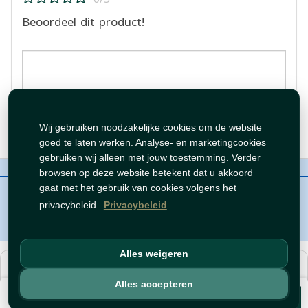
Beoordeel dit product!
Beoordeling plaatsen
Wij gebruiken noodzakelijke cookies om de website
goed te laten werken. Analyse- en marketingcookies
gebruiken wij alleen met jouw toestemming. Verder
Over ons
Contact
Beleid
WhatsAppen
browsen op deze website betekent dat u akkoord
auteursrechten©
Tawfeer 2018-2026
gaat met het gebruik van cookies volgens het
privacybeleid.
Privacybeleid
Alles weigeren
هذا متجر جملة. الأسعار وميزات الشراء متاحة فقط للحسابات
المسجّلة
والمفعّلة
.
Alles accepteren
€ 4,99
افتح حساب
أو
سجّل دخول
.
Voeg toe