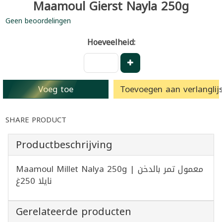
Maamoul Gierst Nayla 250g
Geen beoordelingen
Hoeveelheid:
Voeg toe
Toevoegen aan verlanglijs
SHARE PRODUCT
Productbeschrijving
Maamoul Millet Nalya 250g | معمول تمر بالدخن
نايلا 250غ
Gerelateerde producten