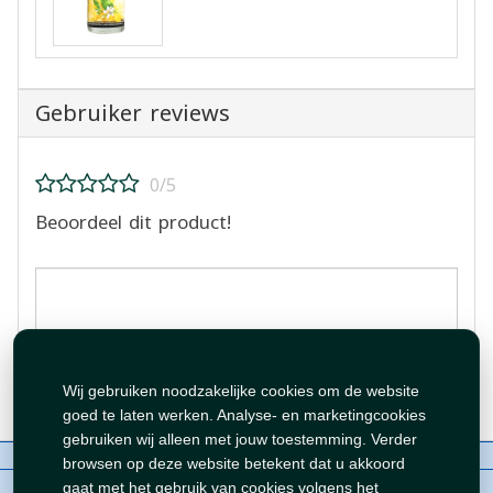
Gebruiker reviews
0/5
Beoordeel dit product!
Beoordeling plaatsen
Wij gebruiken noodzakelijke cookies om de website
goed te laten werken. Analyse- en marketingcookies
gebruiken wij alleen met jouw toestemming. Verder
Over ons
Contact
Beleid
WhatsAppen
browsen op deze website betekent dat u akkoord
auteursrechten©
Tawfeer 2018-2026
gaat met het gebruik van cookies volgens het