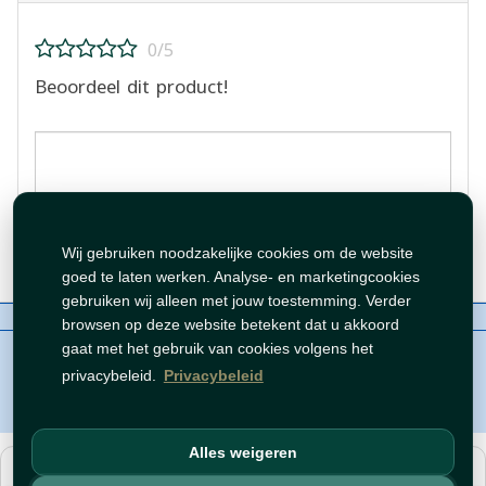
0/5
Beoordeel dit product!
Beoordeling plaatsen
Wij gebruiken noodzakelijke cookies om de website
goed te laten werken. Analyse- en marketingcookies
gebruiken wij alleen met jouw toestemming. Verder
Over ons
Contact
Beleid
WhatsAppen
browsen op deze website betekent dat u akkoord
auteursrechten©
Tawfeer 2018-2026
gaat met het gebruik van cookies volgens het
privacybeleid.
Privacybeleid
Alles weigeren
هذا متجر جملة. الأسعار وميزات الشراء متاحة فقط للحسابات
المسجّلة