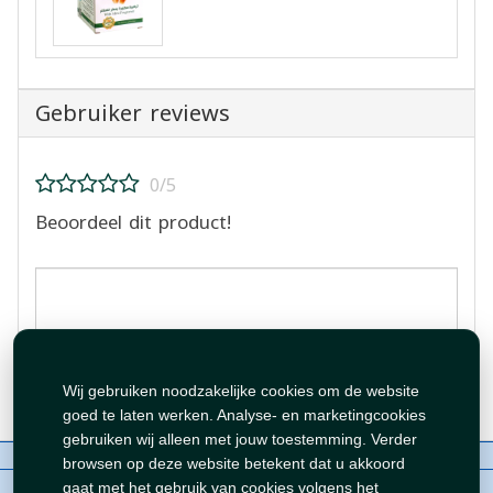
Gebruiker reviews
0/5
Beoordeel dit product!
Beoordeling plaatsen
Wij gebruiken noodzakelijke cookies om de website
goed te laten werken. Analyse- en marketingcookies
gebruiken wij alleen met jouw toestemming. Verder
Over ons
Contact
Beleid
WhatsAppen
browsen op deze website betekent dat u akkoord
auteursrechten©
Tawfeer 2018-2026
gaat met het gebruik van cookies volgens het