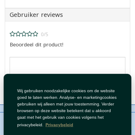
Gebruiker reviews
0/5
Beoordeel dit product!
Beoordeling plaatsen
Wij gebruiken noodzakelijke cookies om de website
goed te laten werken. Analyse- en marketingcookies
gebruiken wij alleen met jouw toestemming. Verder
Over ons
Contact
Beleid
WhatsAppen
browsen op deze website betekent dat u akkoord
auteursrechten©
Tawfeer 2018-2026
gaat met het gebruik van cookies volgens het
privacybeleid.
Privacybeleid