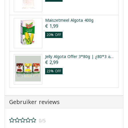
Maiszetmeel Algota 400g
€ 1,99
20% OFF
Jelly Algota Offer 3*80g | عرض جيليه الغوطة 3*80غ
€ 2,99
23% OFF
Gebruiker reviews
0/5