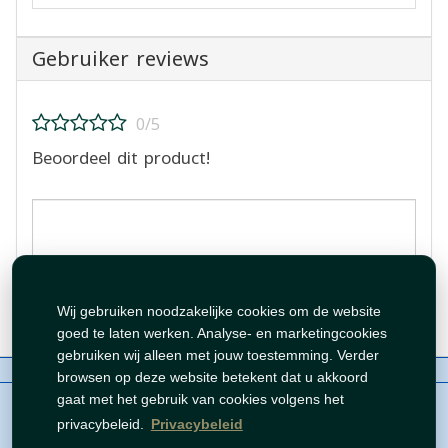
Gebruiker reviews
0/5
Beoordeel dit product!
Beoordeling plaatsen
Wij gebruiken noodzakelijke cookies om de website
goed te laten werken. Analyse- en marketingcookies
gebruiken wij alleen met jouw toestemming. Verder
Over ons
Contact
Beleid
WhatsAppen
browsen op deze website betekent dat u akkoord
auteursrechten©
Tawfeer 2018-2026
gaat met het gebruik van cookies volgens het
privacybeleid.
Privacybeleid