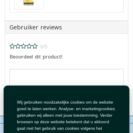
Gebruiker reviews
0/5
Beoordeel dit product!
Beoordeling plaatsen
Wij gebruiken noodzakelijke cookies om de website
goed te laten werken. Analyse- en marketingcookies
gebruiken wij alleen met jouw toestemming. Verder
Over ons
Contact
Beleid
WhatsAppen
browsen op deze website betekent dat u akkoord
auteursrechten©
Tawfeer 2018-2026
gaat met het gebruik van cookies volgens het