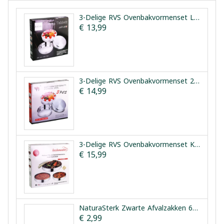
3-Delige RVS Ovenbakvormenset Leybecks 28/32/36cm
€ 13,99
3-Delige RVS Ovenbakvormenset 28/32/36cm
€ 14,99
3-Delige RVS Ovenbakvormenset Kochmaster Platinum
€ 15,99
NaturaSterk Zwarte Afvalzakken 60x80cm 20 Stuks
€ 2,99