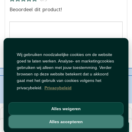
Beoordeel dit product!
Beoordeling plaatsen
Wij gebruiken noodzakelijke cookies om de website
goed te laten werken. Analyse- en marketingcookies
gebruiken wij alleen met jouw toestemming. Verder
Over ons
Contact
Beleid
WhatsAppen
browsen op deze website betekent dat u akkoord
auteursrechten©
Tawfeer 2018-2026
gaat met het gebruik van cookies volgens het
privacybeleid.
Privacybeleid
Alles weigeren
هذا متجر جملة. الأسعار وميزات الشراء متاحة فقط للحسابات
المسجّلة
والمفعّلة
.
Alles accepteren
€ 3,95
افتح حساب
أو
سجّل دخول
.
Voeg toe