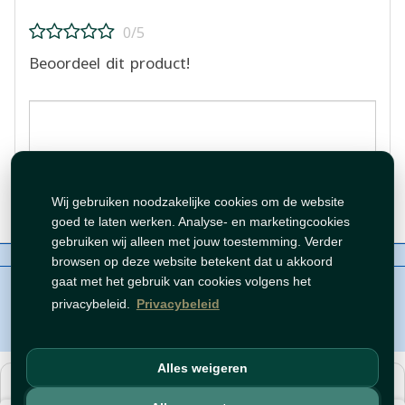
0/5
Beoordeel dit product!
Beoordeling plaatsen
Wij gebruiken noodzakelijke cookies om de website
goed te laten werken. Analyse- en marketingcookies
gebruiken wij alleen met jouw toestemming. Verder
Over ons
Contact
Beleid
WhatsAppen
browsen op deze website betekent dat u akkoord
auteursrechten©
Tawfeer 2018-2026
gaat met het gebruik van cookies volgens het
privacybeleid.
Privacybeleid
Alles weigeren
هذا متجر جملة. الأسعار وميزات الشراء متاحة فقط للحسابات
المسجّلة
والمفعّلة
.