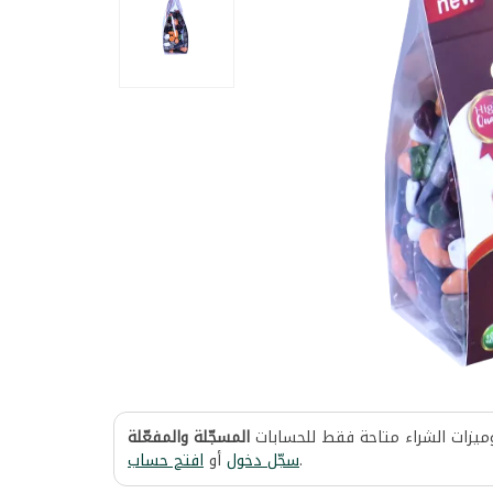
وميزات الشراء متاحة فقط للحسابات
المسجّلة والمفعّلة
افتح حساب
أو
سجّل دخول
.