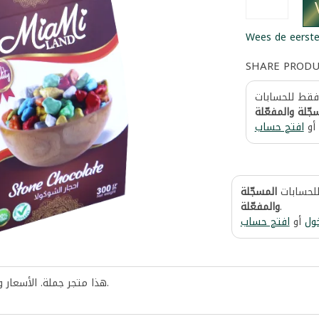
Wees de eerste
SHARE PROD
 فقط للحسابات
جّلة والمفعّلة
أو
افتح حساب
للحسابات
المسجّلة
والمفعّلة
.
ول
أو
افتح حساب
هذا متجر جملة. الأسعار 
.