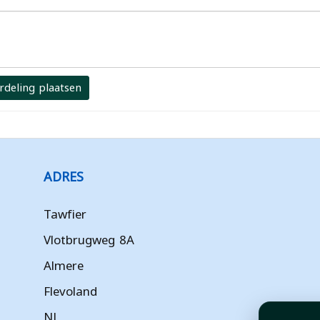
rdeling plaatsen
ADRES
Tawfier
Vlotbrugweg 8A
Almere
Flevoland
NL