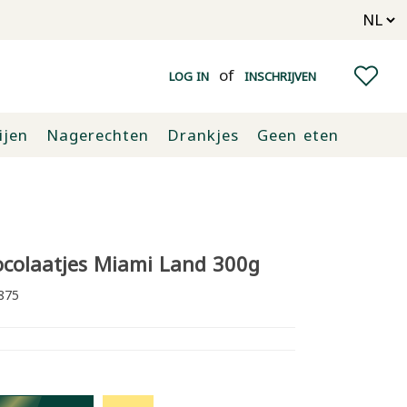
of
LOG IN
INSCHRIJVEN
ijen
Nagerechten
Drankjes
Geen eten
colaatjes Miami Land 300g
875