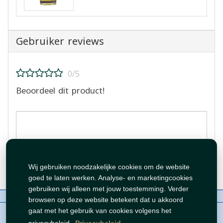
Gebruiker reviews
0/5
Beoordeel dit product!
Beoordeling plaatsen
Wij gebruiken noodzakelijke cookies om de website
goed te laten werken. Analyse- en marketingcookies
gebruiken wij alleen met jouw toestemming. Verder
Over ons
Contact
Beleid
WhatsAppen
browsen op deze website betekent dat u akkoord
auteursrechten©
Tawfeer 2018-2026
gaat met het gebruik van cookies volgens het