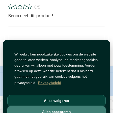
0/5
Beoordeel dit product!
Beoordeling plaatsen
Wij gebruiken noodzakelijke cookies om de website
goed te laten werken. Analyse- en marketingcookies
gebruiken wij alleen met jouw toestemming. Verder
Over ons
Contact
Beleid
WhatsAppen
browsen op deze website betekent dat u akkoord
auteursrechten©
Tawfeer 2018-2026
gaat met het gebruik van cookies volgens het
privacybeleid.
Privacybeleid
Alles weigeren
هذا متجر جملة. الأسعار وميزات الشراء متاحة فقط للحسابات
المسجّلة
والمفعّلة
.
Alles accepteren