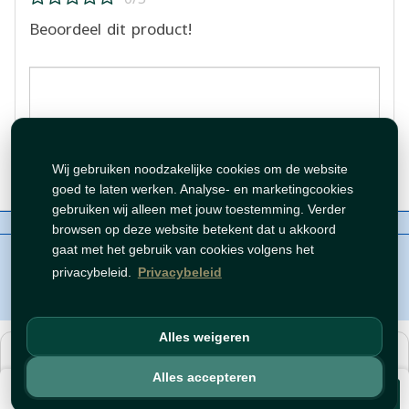
Beoordeel dit product!
Beoordeling plaatsen
Wij gebruiken noodzakelijke cookies om de website
goed te laten werken. Analyse- en marketingcookies
gebruiken wij alleen met jouw toestemming. Verder
Over ons
Contact
Beleid
WhatsAppen
browsen op deze website betekent dat u akkoord
auteursrechten©
Tawfeer 2018-2026
gaat met het gebruik van cookies volgens het
privacybeleid.
Privacybeleid
Alles weigeren
هذا متجر جملة. الأسعار وميزات الشراء متاحة فقط للحسابات
المسجّلة
والمفعّلة
.
Alles accepteren
€ 6,99
افتح حساب
أو
سجّل دخول
.
Voeg toe