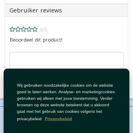
Gebruiker reviews
0/5
Beoordeel dit product!
Beoordeling plaatsen
Wij gebruiken noodzakelijke cookies om de website
goed te laten werken. Analyse- en marketingcookies
gebruiken wij alleen met jouw toestemming. Verder
Over ons
Contact
Beleid
WhatsAppen
browsen op deze website betekent dat u akkoord
auteursrechten©
Tawfeer 2018-2026
gaat met het gebruik van cookies volgens het
privacybeleid.
Privacybeleid