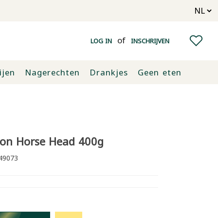
of
LOG IN
INSCHRIJVEN
ijen
Nagerechten
Drankjes
Geen eten
lon Horse Head 400g
49073