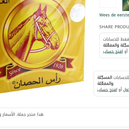
Wees de eerste
SHARE PROD
 فقط للحسابات
جّلة والمفعّلة
أو
افتح حساب
للحسابات
المسجّلة
والمفعّلة
.
ول
أو
افتح حساب
هذا متجر جملة. الأسعار 
.