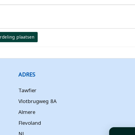
rdeling plaatsen
ADRES
Tawfier
Vlotbrugweg 8A
Almere
Flevoland
NL