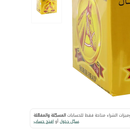
وميزات الشراء متاحة فقط للحسابات
المسجّلة والمفعّلة
افتح حساب
أو
سجّل دخول
.