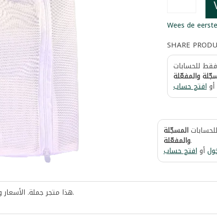
Wees de eerste
SHARE PROD
 فقط للحسابات
جّلة والمفعّلة
أو
افتح حساب
للحسابات
المسجّلة
والمفعّلة
.
ول
أو
افتح حساب
هذا متجر جملة. الأسعار 
.