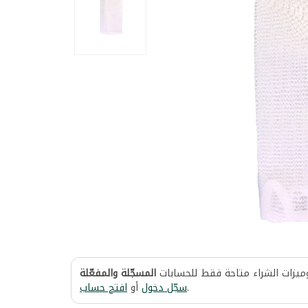
وميزات الشراء متاحة فقط للحسابات
المسجّلة والمفعّلة
افتح حساب
أو
سجّل دخول
.