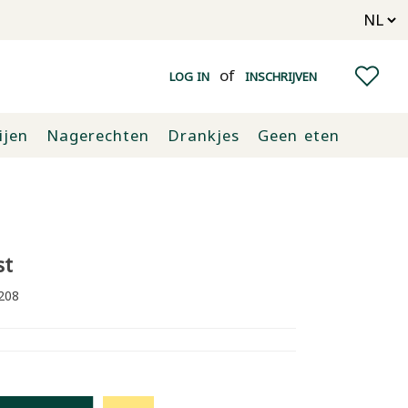
of
LOG IN
INSCHRIJVEN
ijen
Nagerechten
Drankjes
Geen eten
st
208