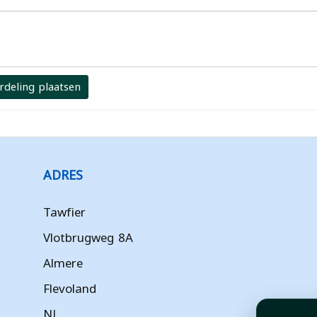
rdeling plaatsen
ADRES
Tawfier
Vlotbrugweg 8A
Almere
Flevoland
NL