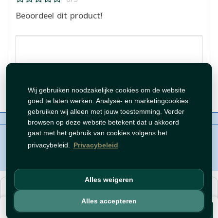
Beoordeel dit product!
Beoordeling plaatsen
Wij gebruiken noodzakelijke cookies om de website
goed te laten werken. Analyse- en marketingcookies
gebruiken wij alleen met jouw toestemming. Verder
Over ons
Contact
Beleid
WhatsAppen
browsen op deze website betekent dat u akkoord
auteursrechten©
Tawfeer 2018-2026
gaat met het gebruik van cookies volgens het
privacybeleid.
Privacybeleid
Alles weigeren
هذا متجر جملة. الأسعار وميزات الشراء متاحة فقط للحسابات
المسجّلة
والمفعّلة
.
Alles accepteren
€ 2,99
افتح حساب
أو
سجّل دخول
.
Voeg toe