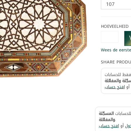
HOEVEELHEID
Wees de eerste
SHARE PROD
 فقط للحسابات
جّلة والمفعّلة
أو
افتح حساب
للحسابات
المسجّلة
والمفعّلة
.
ول
أو
افتح حساب