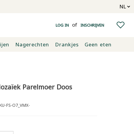
of
LOG IN
INSCHRIJVEN
ijen
Nagerechten
Drankjes
Geen eten
ozaïek Parelmoer Doos
KU-FS-O7_VMX-