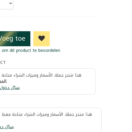
Voeg toe
 om dit product te beoordelen
UCT
هذا متجر جملة. الأسعار وميزات الشراء متاحة
المس
.
سجّل دخول
.
هذا متجر جملة. الأسعار وميزات الشراء متاحة فقط 
سجّل دخ
.