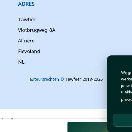
ADRES
Tawfier
Vlotbrugweg 8A
Almere
Flevoland
NL
Wij g
auteursrechten ©
Tawfeer 2018-2026
werke
jouw 
u akk
priva
هذا متج
.