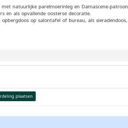
met natuurlijke parelmoerinleg en Damascene‑patroon,
rs en als opvallende oosterse decoratie.
e opbergdoos op salontafel of bureau, als sieradendoos,
rdeling plaatsen