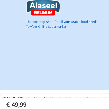
The one-stop shop for all your Arabic food needs!
Tawfeer Online Supermarket
ر جملة. الأسعار وميزات الشراء متاحة فقط للحسابات
المسجّلة والمفعّلة
€ 49,99
افتح حساب
أو
سجّل دخول
.