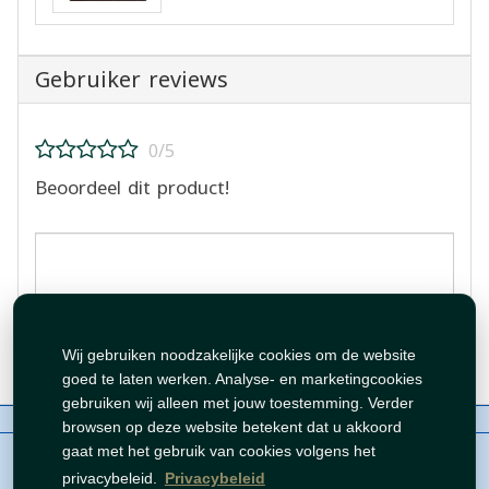
Gebruiker reviews
0/5
Beoordeel dit product!
Beoordeling plaatsen
Wij gebruiken noodzakelijke cookies om de website
goed te laten werken. Analyse- en marketingcookies
gebruiken wij alleen met jouw toestemming. Verder
Over ons
Contact
Beleid
WhatsAppen
browsen op deze website betekent dat u akkoord
auteursrechten©
Tawfeer 2018-2026
gaat met het gebruik van cookies volgens het
privacybeleid.
Privacybeleid