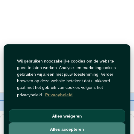
Wij gebruiken noodzakelijke cookies om de website
goed te laten werken. Analyse- en marketingcookies
gebruiken wij alleen met jouw toestemming. Verder
browsen op deze website betekent dat u akkoord
gaat met het gebruik van cookies volgens het
privacybeleid.
Privacybeleid
Over ons
Contact
Beleid
WhatsAppen
auteursrechten©
Tawfeer 2018-2026
Alles weigeren
هذا متجر جملة. الأسعار وميزات الشراء متاحة فقط للحسابات
المسجّلة
والمفعّلة
.
Alles accepteren
افتح حساب
أو
سجّل دخول
.